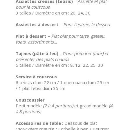
Assiettes creuses (tebsis)
–
Assiette et plat
pour le couscous
3 tailles / Diamètre en cm : 20, 24, 30
Assiettes à dessert
– Pour l’entrée, le dessert
Plat à dessert –
Plat plat pour tarte, gateau,
toats, assortiments…
Tajines (pâte à feu)
– P
our préparer (four) et
présenter des plats chauds
5 tailles / Diamètre en cm : 8, 12, 22, 25, 30
Service à couscous
6 tebsis diam 22 cm / 1 querouana diam 25 cm
/ 1 plat tebsi diam 35 cm
Couscoussier
Petit modèle
(2 à 4 portions)
et grand modèle
(4
à 8 portions)
Accessoires de table :
Dessous de plat
(
pour plats chauds
) / Corbeille à pain / Beurrier